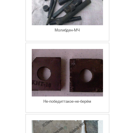
Молибден-МЧ
Не-победиттакое-не-берём