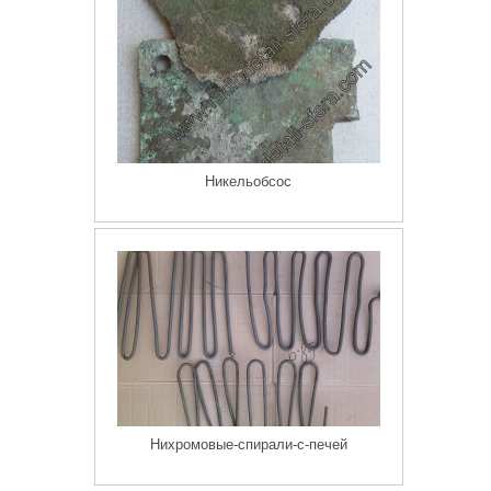
Никельобсос
Нихромовые-спирали-с-печей