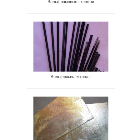
Вольфрамовые-стержни
Вольфрамэлектроды