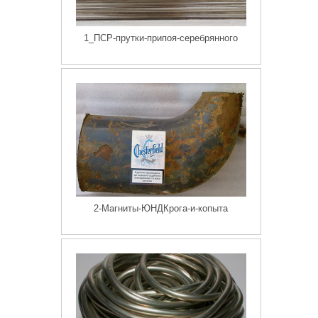
1_ПСР-прутки-припоя-серебрянного
2-Магниты-ЮНДКрога-и-копыта