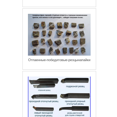
Отпаенные-победитовые-резцынапайки