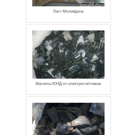
Лист-Молибдена
Магниты-ЮНД-от-электросчётчиков