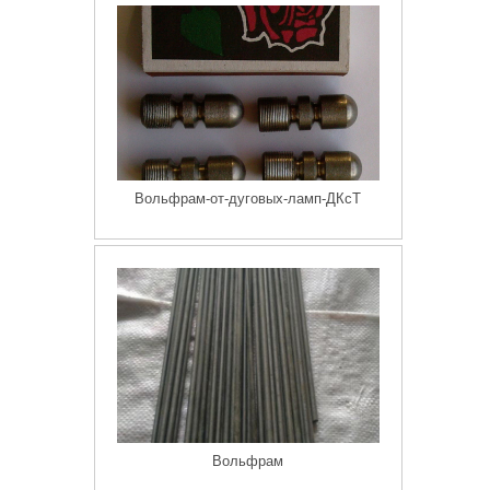
Вольфрам-от-дуговых-ламп-ДКсТ
Вольфрам